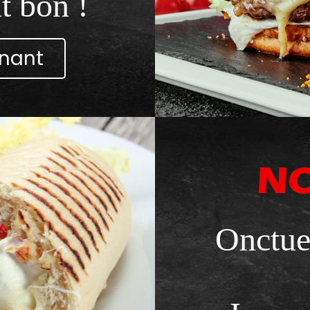
t bon !
nant
NO
Onctue