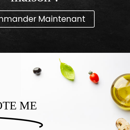
mander Maintenant
OTE ME