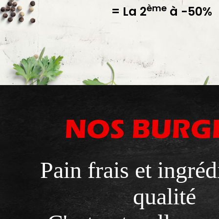
ème
= La 2
à -50%
NOS BURG
Pain frais et ingréd
qualité