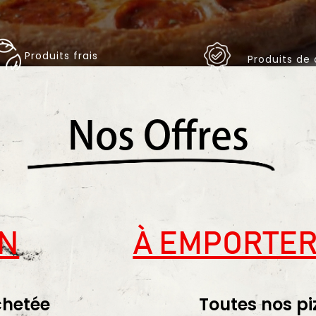
Produits frais
Produits de 
Nos Offres
ON
À EMPORTER
chetée
Toutes nos pi