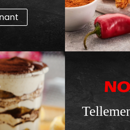
nant
NO
Tellemen