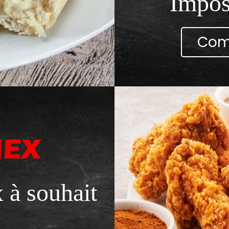
Imposs
Com
MEX
x à souhait