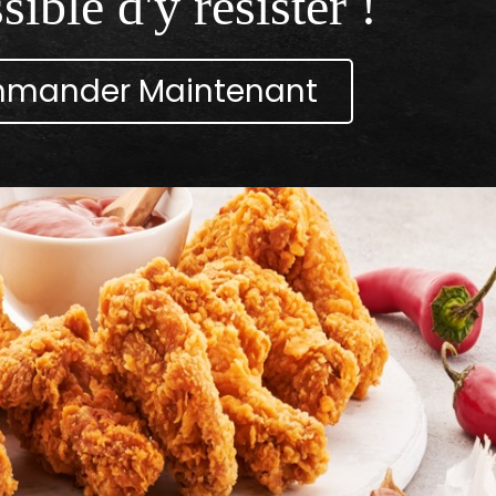
ible d'y résister !
mander Maintenant